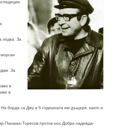
кспедиции.
а
а лодка. За
0 морски
иджи. За
овек в
еме в
 На борда са Джу и 5 годишната им дъщеря, както и
тар-Панама-Торесов проток-нос Добра надежда-