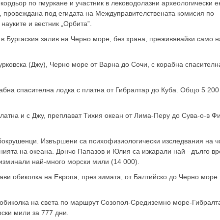
кордьор по гмуркане и участник в леководолазни археологически е
), провеждана под егидата на Междуправителствената комисия по
ауките и вестник „Орбита”.
а в Бургаския залив на Черно море, без храна, преживявайки само н
урковска (Джу), Черно море от Варна до Сочи, с корабна спасителн
орабна спасителна лодка с платна от Гибралтар до Куба. Общо 5 20
 платна и с Джу, преплават Тихия океан от Лима-Перу до Сува-о-в Ф
окрушенци. Извършени са психофизиологически изследвания на ч
нията на океана. Дончо Папазов и Юлия са изкарали най –дълго вр
 изминали най-много морски мили (14 000).
ави обиколка на Европа, през зимата, от Балтийско до Черно море.
ви обиколка на света по маршрут Созопол-Средиземно море-Гибрал
ски мили за 777 дни.