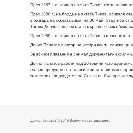
През 1987 г. е шкипер на яхта Тивия, която плава 
През 1988 г., на борда на яхтата Тивия, обикаля с
в разгара на южната зима, на 30 май. Стартира от Б
Тогава Дончо Папазов става първият човек обиколи
През 1989 г. е шкипер на яхта Тивия в плаването о
Дончо Папазов е автор на четири книги, описващи 
За всички плавания е снимал документални филми, 
Дончо Папазов работи над 20 години като журналис
главен продуцент на телевизионното филмово произ
заместник председател на Съюза на българските жур
Дончо Папазов © 2019 Всички права запазени.