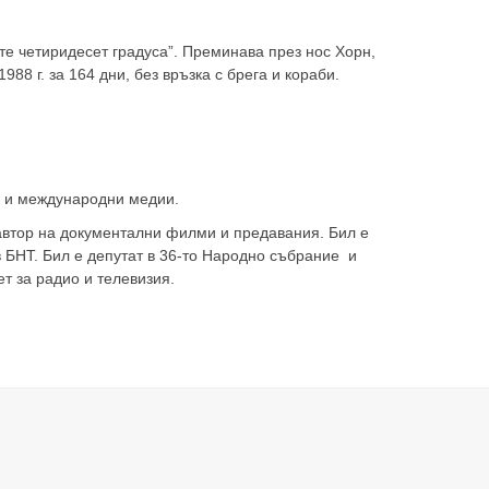
ите четиридесет градуса”. Преминава през нос Хорн,
88 г. за 164 дни, без връзка с брега и кораби.
и и международни медии.
 автор на документални филми и предавания. Бил е
 БНТ. Бил е депутат в 36-то Народно събрание и
т за радио и телевизия.