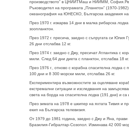
производството” в ЦНИИТМаш и НИИММ, София.
Ре
Ръководител на програмата „Планктон” (1970-1982
океанография на ЮНЕСКО, Българска академия на н
През 1970 г. изкарва 14 дни в малка рибарска лодк
зоопланктон.
През 1972 г. пресича, заедно с съпругата си Юлия Г
26 дни отслабва 12 кг.
През 1974 г. заедно с Джу, пресичат Атлантика с к
мили. След 64 дни диета с планктон, отслабва 18 кг.
През 1976 г., отново с корабна спасителна лодка с
100 дни и 8 300 морски мили, отслабва 26 кг.
Експериментира възможностите за оцеляване кораб
екстремални ситуации и изследвания на замърсява
света на борда на спасителна лодка (191 дни) и са
През зимата на 1978 е шкипер на яхтата Тивия и пр
екип на Българска телевизия.
От 1979 до 1981 година, заедно с Джу и Яна, пра
Бразилия-Гибралтар-Созопол. Изминава 42 000 мор