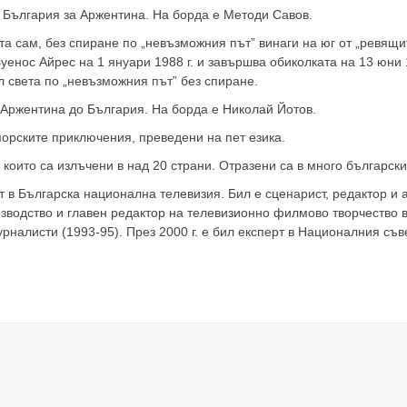
от България за Аржентина. На борда е Методи Савов.
вета сам, без спиране по „невъзможния път” винаги на юг от „ревящ
уенос Айрес на 1 януари 1988 г. и завършва обиколката на 13 юни 19
л света по „невъзможния път” без спиране.
т Аржентина до България. На борда е Николай Йотов.
морските приключения, преведени на пет езика.
които са излъчени в над 20 страни. Отразени са в много българск
т в Българска национална телевизия. Бил е сценарист, редактор и
водство и главен редактор на телевизионно филмово творчество в
налисти (1993-95). През 2000 г. е бил експерт в Националния съве