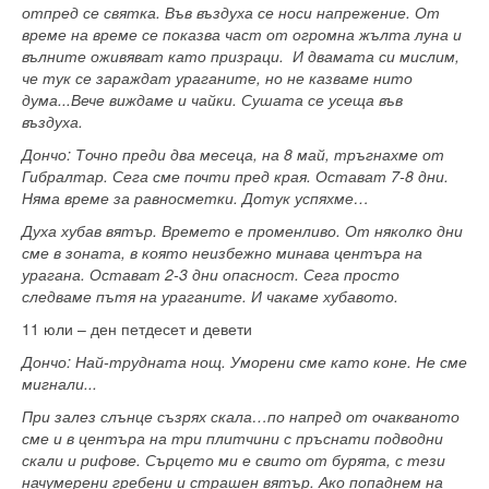
отпред се святка. Във въздуха се носи напрежение. От
време на време се показва част от огромна жълта луна и
вълните оживяват като призраци. И двамата си мислим,
че тук се зараждат ураганите, но не казваме нито
дума...Вече виждаме и чайки. Сушата се усеща във
въздуха.
Дончо: Точно преди два месеца, на 8 май, тръгнахме от
Гибралтар. Сега сме почти пред края. Остават 7-8 дни.
Няма време за равносметки. Дотук успяхме…
Духа хубав вятър. Времето е променливо. От няколко дни
сме в зоната, в която неизбежно минава центъра на
урагана. Остават 2-3 дни опасност. Сега просто
следваме пътя на ураганите. И чакаме хубавото.
11 юли – ден петдесет и девети
Дончо: Най-трудната нощ. Уморени сме като коне. Не сме
мигнали...
При залез слънце съзрях скала…по напред от очакваното
сме и в центъра на три плитчини с пръснати подводни
скали и рифове. Сърцето ми е свито от бурята, с тези
начумерени гребени и страшен вятър. Ако попаднем на