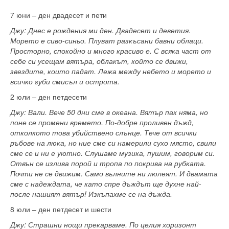
7 юни – ден двадесет и пети
Джу: Днес е рождения ми ден. Двадесет и деветия.
Морето е сиво-синьо. Плуват разкъсани бавни облаци.
Просторно, спокойно и много красиво е. С всяка част от
себе си усещам вятъра, облакът, който се движи,
звездите, които падат. Лежа между небето и морето и
всичко губи смисъл и острота.
2 юли – ден петдесети
Джу: Вали. Вече 50 дни сме в океана. Вятър пак няма, но
поне се промени времето. По-добре проливен дъжд,
отколкото това убийствено слънце. Тече от всички
ръбове на люка, но ние сме си намерили сухо място, свили
сме се и ни е уютно. Слушаме музика, пушим, говорим си.
Отвън се излива порой и тропа по покрива на рубката.
Почти не се движим. Само вълните ни люлеят. И двамата
сме с надеждата, че като спре дъждът ще духне най-
после нашият вятър! Изкъпахме се на дъжда.
8 юли – ден петдесет и шести
Джу: Страшни нощи прекарваме. По целия хоризонт