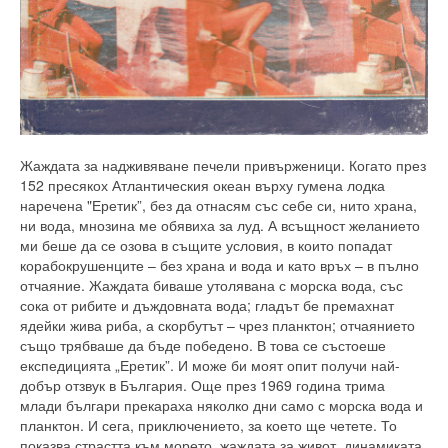
Жаждата за надживяване печели привърженици. Когато през
152 пресякох Атлантическия океан върху гумена лодка
наречена "Еретик”, без да отнасям със себе си, нито храна,
ни вода, мнозина ме обявиха за луд. А всъщност желанието
ми беше да се озова в същите условия, в които попадат
корабокрушенците – без храна и вода и като връх – в пълно
отчаяние. Жаждата биваше утолявана с морска вода, със
сока от рибите и дъждовната вода; гладът бе премахнат
ядейки жива риба, а скорбутът – чрез планктон; отчаянието
също трябваше да бъде победено. В това се състоеше
експедицията „Еретик”. И може би моят опит получи най-
добър отзвук в България. Още през 1969 година трима
млади българи прекараха няколко дни само с морска вода и
планктон. И сега, приключението, за което ще четете. То
показва страстта към морето, жаждата за живот, динамиката