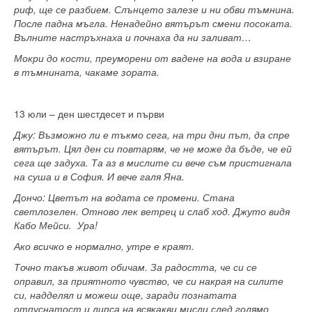
риф, ще се разбием. Слънцето залезе и ни обви тъмнина.
После падна мъгла. Ненадейно вятърът смени посоката.
Вълните настръхнаха и почнаха да ни заливат…
Мокри до кости, преуморени от вадене на вода и взиране
в тъмнината, чакаме зората.
13 юли – ден шестдесет и първи
Джу:
Възможно ли е тъкмо сега, на три дни път, да спре
вятърът. Цял ден си повтарям, че не може да бъде, че ей
сега ще задуха. Та аз в мислите си вече съм пристигнала
на суша и в София. И вече галя Яна.
Дончо: Цветът на водата се промени. Стана
светлозелен. Отново лек ветрец и слаб ход. Джуто видя
Кабо Мейси. Ура!
Ако всичко е нормално, утре е краят.
Точно такъв живот обичам. За радостта, че си се
оправил, за приятното чувство, че си накрая на силите
си, надделял и можеш още, заради познатата
отпуснатост и липса на всякакви мисли след голямо