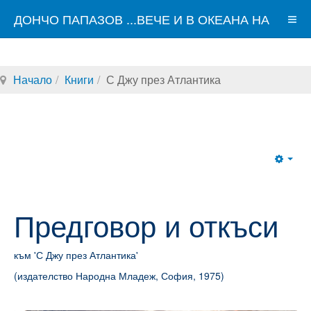
ДОНЧО ПАПАЗОВ ...ВЕЧЕ И В ОКЕАНА НА
СВЕТОВНАТА МРЕЖА
Начало
Книги
С Джу през Атлантика
Emp
Предговор и откъси
към 'С Джу през Атлантика'
(издателство Народна Младеж, София, 1975)