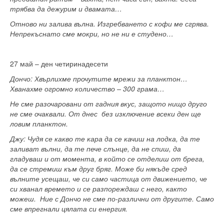
трябва да дежурим и двамата…
Отново ни залива вълна. Изгребването с кофи ме сгрява.
Непрекъснато сме мокри, но не ни е студено…
27 май – ден четиринадесети
Дончо: Хвърлихме прочутите мрежи за планктон…
Хванахме огромно количество – 300 грама…
Не сме разочаровани от гадния вкус, защото нищо друго
не сме очаквали. От днес без изключение всеки ден ще
ловим планктон.
Джу: Чудя се какво те кара да се качиш на лодка, да те
заливат вълни, да те пече слънце, да не спиш, да
гладуваш и от момента, в който се отделиш от брега,
да се стремиш към друг бряг. Може би някъде сред
вълните усещаш, че си само частица от движението, че
си хванал времето и се разпореждаш с него, както
можеш. Ние с Дончо не сме по-различни от другите. Само
сме впрегнали цялата си енергия.