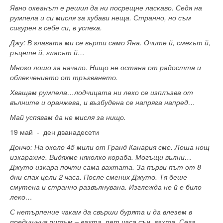
Явно океанът е решил да ни посрещне ласкаво. Седя на
румпела и си мисля за хубави неща. Странно, но съм
сигурен в себе си, в успеха.
Джу: В главата ми се върти само Яна. Очите й, смехът й,
ръцете й, гласът й…
Много лошо за начало. Нищо не остана от радостта и
облекчението от тръгването.
Хващам румпела…лодчицата ни леко се изплъзва от
вълните и оранжева, и възбудена се напряга напред…
Май успявам да не мисля за нищо.
19 май - ден дванадесети
Дончо: На около 45 мили от Гранд Канария сме. Лоша нощ
изкарахме. Видяхме няколко кораба. Могъщи вълни…
Джуто изкара почти сама вахтата. За първи път от 8
дни спах цели 2 часа. После смених Джуто. Тя беше
смутена и странно развълнувана. Изглежда не й е било
леко…
С нетърпение чакам да свърши бурята и да влезем в
предишния ритъм – вахта, пет часа сън, вахта. Сега