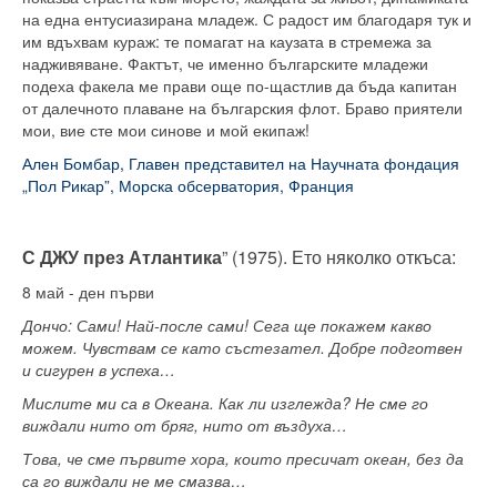
на една ентусиазирана младеж. С радост им благодаря тук и
им вдъхвам кураж: те помагат на каузата в стремежа за
надживяване. Фактът, че именно българските младежи
подеха факела ме прави още по-щастлив да бъда капитан
от далечното плаване на българския флот. Браво приятели
мои, вие сте мои синове и мой екипаж!
Ален Бомбар,
Главен представител на Научната фондация
„Пол Рикар”, Морска обсерватория, Франция
С ДЖУ през Атлантика
” (1975). Ето няколко откъса:
8 май - ден първи
Дончо: Сами! Най-после сами! Сега ще покажем какво
можем. Чувствам се като състезател. Добре подготвен
и сигурен в успеха…
Мислите ми са в Океана. Как ли изглежда? Не сме го
виждали нито от бряг, нито от въздуха…
Това, че сме първите хора, които пресичат океан, без да
са го виждали не ме смазва…