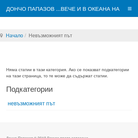
ДОНЧО ПАПАЗОВ ...ВЕЧЕ И В ОКЕАНА НА
СВЕТОВНАТА МРЕЖА
Начало
Невъзможният път
Няма статии в тази категория. Ако се показват подкатегории
на тази страница, то те може да съдържат статии.
Подкатегории
невъзможният път
Дончо Папазов © 2019 Всички права запазени.